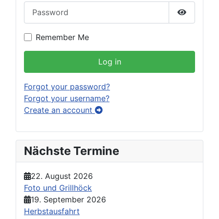
Password
Show Pas
Remember Me
Log in
Forgot your password?
Forgot your username?
Create an account
Nächste Termine
22. August 2026
Foto und Grillhöck
19. September 2026
Herbstausfahrt