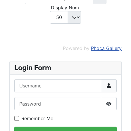
Display Num
Powered by
Phoca Gallery
Login Form
Username
Password
Show Pas
Remember Me