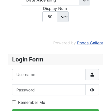
Display Num
Powered by
Phoca Gallery
Login Form
Username
Password
Show Pas
Remember Me