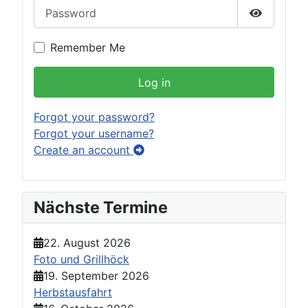
Password
Show Pas
Remember Me
Log in
Forgot your password?
Forgot your username?
Create an account
Nächste Termine
22. August 2026
Foto und Grillhöck
19. September 2026
Herbstausfahrt