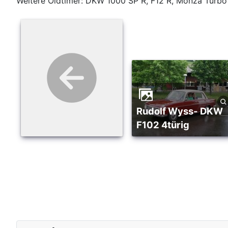
Weitere Oldtimer: DKW 1000 SP R, F12 R, Monza Turbo
Rudolf Wyss- DKW
F102 4türig