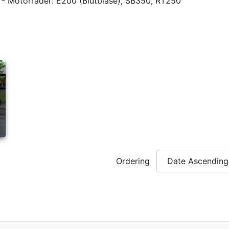
 - Motorräder: E200 (Blutblase), SB350, RT250
Ordering