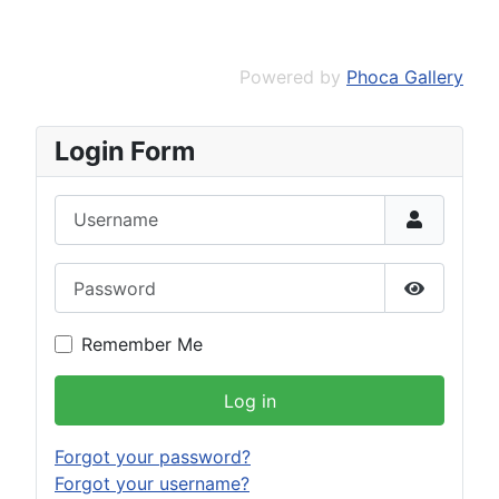
Powered by
Phoca Gallery
Login Form
Username
Password
Show Pas
Remember Me
Log in
Forgot your password?
Forgot your username?