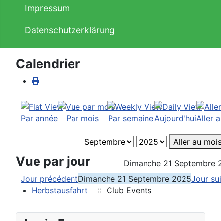
Impressum
Datenschutzerklärung
Calendrier
Par année
Par mois
Par semaine
Aujourd'hui
Aller 
Aller au moi
Vue par jour
Dimanche 21 Septembre 
Jour précédent
Dimanche 21 Septembre 2025
Jour su
Herbstausfahrt
:: Club Events