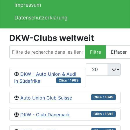
Impressum
Datenschutzerklärung
DKW-Clubs weltweit
Filtre de recherche dans les liens web.
Filtre
Effacer
Afficher #
DKW - Auto Union & Audi
in Südafrika
Clics : 1989
Auto Union Club Suisse
Clics : 1649
DKW - Club Dänemark
Clics : 1692