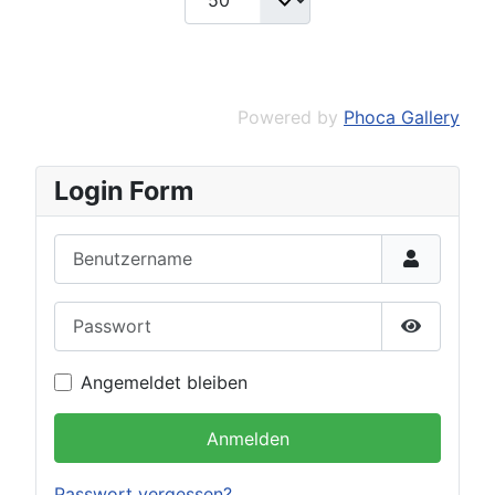
Powered by
Phoca Gallery
Login Form
Benutzername
Passwort
Passwort 
Angemeldet bleiben
Anmelden
Passwort vergessen?