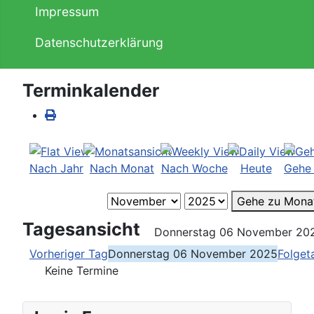
Impressum
Datenschutzerklärung
Terminkalender
Nach Jahr
Nach Monat
Nach Woche
Heute
Gehe
Gehe zu Mona
Tagesansicht
Donnerstag 06 November 20
Vorheriger Tag
Donnerstag 06 November 2025
Folget
Keine Termine