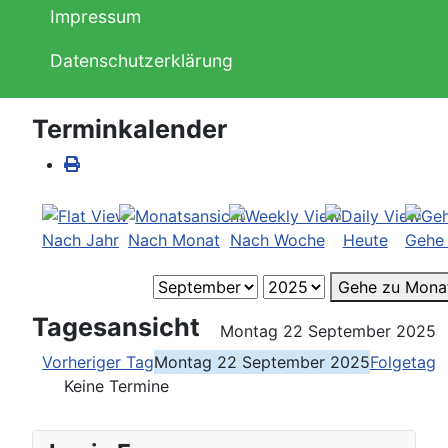
Impressum
Datenschutzerklärung
Terminkalender
Nach Jahr
Nach Monat
Nach Woche
Heute
Gehe
Gehe zu Mona
Tagesansicht
Montag 22 September 2025
Vorheriger Tag
Montag 22 September 2025
Folgetag
Keine Termine