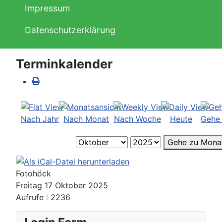
Impressum
Datenschutzerklärung
Terminkalender
Nach Jahr
Nach Monat
Nach Woche
Heute
Gehe
Gehe zu Mona
Fotohöck
Freitag 17 Oktober 2025
Aufrufe
: 2236