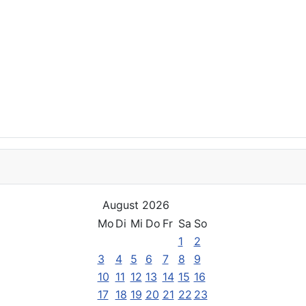
August 2026
Mo
Di
Mi
Do
Fr
Sa
So
1
2
3
4
5
6
7
8
9
10
11
12
13
14
15
16
17
18
19
20
21
22
23