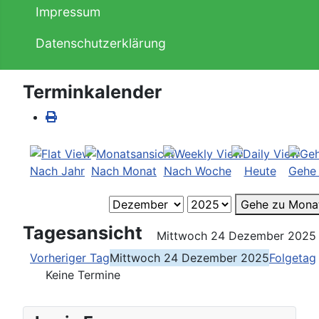
Impressum
Datenschutzerklärung
Terminkalender
Nach Jahr
Nach Monat
Nach Woche
Heute
Gehe
Gehe zu Mona
Tagesansicht
Mittwoch 24 Dezember 2025
Vorheriger Tag
Mittwoch 24 Dezember 2025
Folgetag
Keine Termine