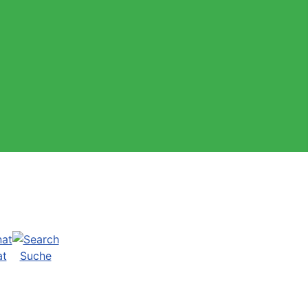
at
Suche