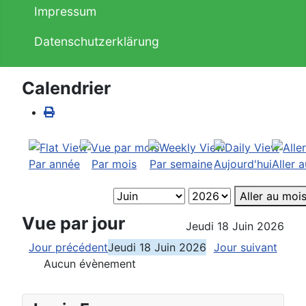
Impressum
Datenschutzerklärung
Calendrier
Par année
Par mois
Par semaine
Aujourd'hui
Aller 
Aller au moi
Vue par jour
Jeudi 18 Juin 2026
Jour précédent
Jeudi 18 Juin 2026
Jour suivant
Aucun évènement