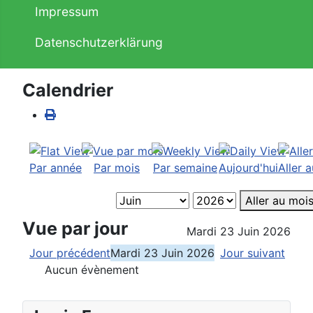
Impressum
Datenschutzerklärung
Calendrier
Par année
Par mois
Par semaine
Aujourd'hui
Aller 
Aller au moi
Vue par jour
Mardi 23 Juin 2026
Jour précédent
Mardi 23 Juin 2026
Jour suivant
Aucun évènement