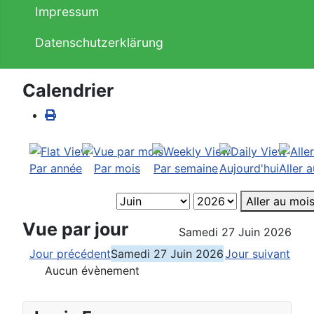
Impressum
Datenschutzerklärung
Calendrier
Par année
Par mois
Par semaine
Aujourd'hui
Aller 
Aller au moi
Vue par jour
Samedi 27 Juin 2026
Jour précédent
Samedi 27 Juin 2026
Jour suivant
Aucun évènement