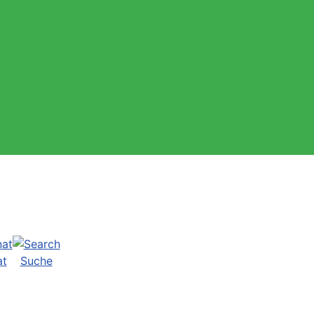
at
Suche