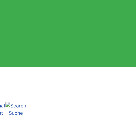
at
Suche