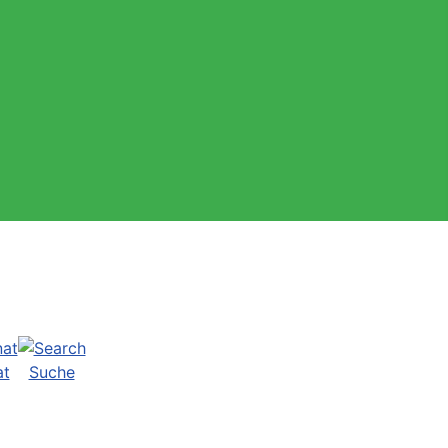
at
Suche