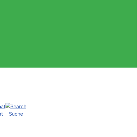
at
Suche