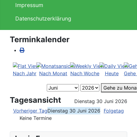
Impressum
Datenschutzerklärung
Terminkalender
Nach Jahr
Nach Monat
Nach Woche
Heute
Gehe
Gehe zu Mona
Tagesansicht
Dienstag 30 Juni 2026
Vorheriger Tag
Dienstag 30 Juni 2026
Folgetag
Keine Termine