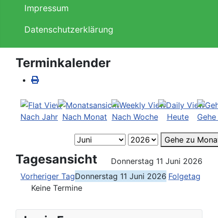
Impressum
Datenschutzerklärung
Terminkalender
Nach Jahr
Nach Monat
Nach Woche
Heute
Gehe
Gehe zu Mona
Tagesansicht
Donnerstag 11 Juni 2026
Vorheriger Tag
Donnerstag 11 Juni 2026
Folgetag
Keine Termine