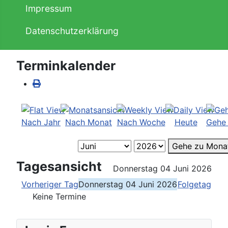
Impressum
Datenschutzerklärung
Terminkalender
Nach Jahr
Nach Monat
Nach Woche
Heute
Gehe
Gehe zu Mona
Tagesansicht
Donnerstag 04 Juni 2026
Vorheriger Tag
Donnerstag 04 Juni 2026
Folgetag
Keine Termine