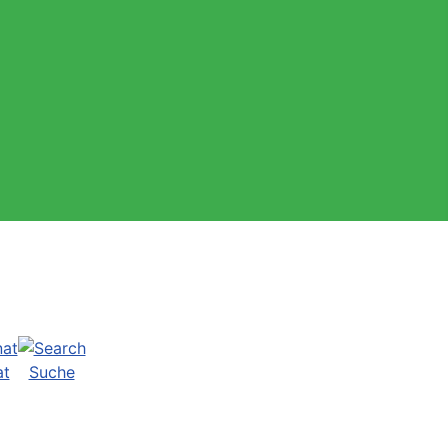
at
Suche