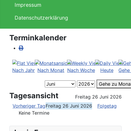
Impressum
Datenschutzerklärung
Terminkalender
Nach Jahr
Nach Monat
Nach Woche
Heute
Gehe
Gehe zu Mona
Tagesansicht
Freitag 26 Juni 2026
Vorheriger Tag
Freitag 26 Juni 2026
Folgetag
Keine Termine