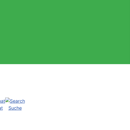
at
Suche