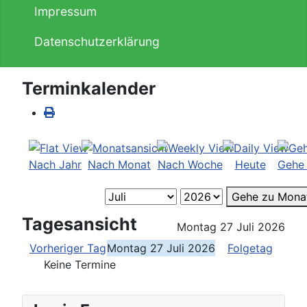
Impressum
Datenschutzerklärung
Terminkalender
Nach Jahr
Nach Monat
Nach Woche
Heute
Gehe
Gehe zu Mona
Tagesansicht
Montag 27 Juli 2026
Vorheriger Tag
Montag 27 Juli 2026
Folgetag
Keine Termine